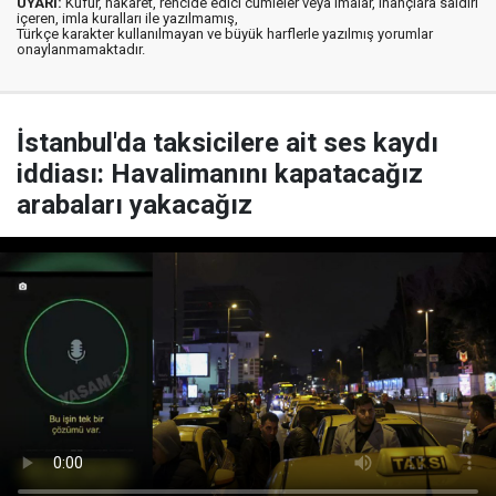
UYARI:
Küfür, hakaret, rencide edici cümleler veya imalar, inançlara saldırı
içeren, imla kuralları ile yazılmamış,
Türkçe karakter kullanılmayan ve büyük harflerle yazılmış yorumlar
onaylanmamaktadır.
İstanbul'da taksicilere ait ses kaydı
iddiası: Havalimanını kapatacağız
arabaları yakacağız