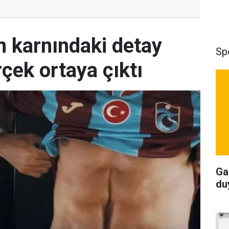
 karnındaki detay
Sp
çek ortaya çıktı
Ga
du