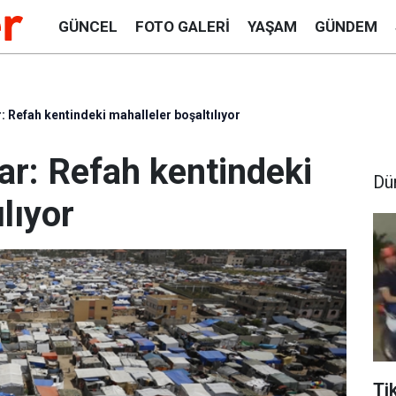
GÜNCEL
FOTO GALERI
YAŞAM
GÜNDEM
r: Refah kentindeki mahalleler boşaltılıyor
rar: Refah kentindeki
Dü
lıyor
Ti