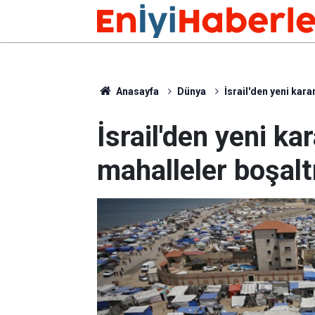
Anasayfa
Dünya
İsrail'den yeni kara
İsrail'den yeni ka
mahalleler boşaltı