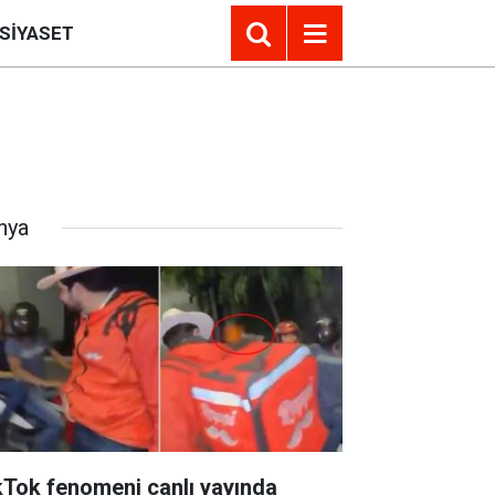
SIYASET
nya
kTok fenomeni canlı yayında