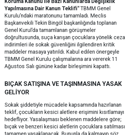
Koruma Kanunu ile Bazı Kanunlarda Değişiklik
Yapılmasına Dair Kanun Teklifi"
TBMM Genel
Kurulu’ndaki maratonunu tamamladı. Meclis
Başkanvekili Tekin Bingöl başkanlığında toplanan
Genel Kurul’da tamamlanan görüşmeler
doğrultusunda, suça karışan çocuklara yönelik ceza
indirimleri ile sokak güvenliğini ilgilendiren kritik
maddeler masaya yatırıldı. Kabul edilen önergeyle
TBMM Genel Kurulu çalışmalarına ara vererek 11
Ağustos Salı gününe kadar birleşimini kapattı.
BIÇAK SATIŞINA VE TAŞINMASINA YASAK
GELİYOR
Sokak şiddetiyle mücadele kapsamında hazırlanan
teklif, çocukların kesici aletlere erişimini kısıtlamayı
hedefliyor. Yasalaşması beklenen maddelere göre;
bıçak ve benzeri kesici aletlerin çocuklara satılması
tamamen yasaklanacak. Bununla da kalmayıp söz