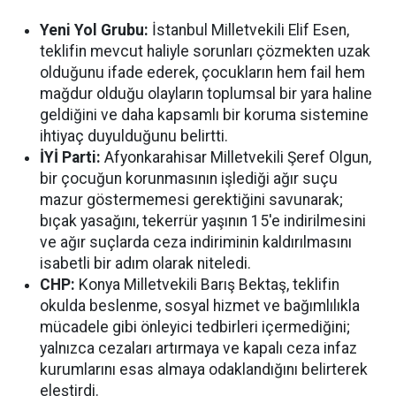
Yeni Yol Grubu:
İstanbul Milletvekili Elif Esen,
teklifin mevcut haliyle sorunları çözmekten uzak
olduğunu ifade ederek, çocukların hem fail hem
mağdur olduğu olayların toplumsal bir yara haline
geldiğini ve daha kapsamlı bir koruma sistemine
ihtiyaç duyulduğunu belirtti.
İYİ Parti:
Afyonkarahisar Milletvekili Şeref Olgun,
bir çocuğun korunmasının işlediği ağır suçu
mazur göstermemesi gerektiğini savunarak;
bıçak yasağını, tekerrür yaşının 15'e indirilmesini
ve ağır suçlarda ceza indiriminin kaldırılmasını
isabetli bir adım olarak niteledi.
CHP:
Konya Milletvekili Barış Bektaş, teklifin
okulda beslenme, sosyal hizmet ve bağımlılıkla
mücadele gibi önleyici tedbirleri içermediğini;
yalnızca cezaları artırmaya ve kapalı ceza infaz
kurumlarını esas almaya odaklandığını belirterek
eleştirdi.