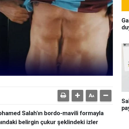
Ga
du
Sa
pa
ohamed Salah'ın bordo-mavili formayla
ındaki belirgin çukur şeklindeki izler