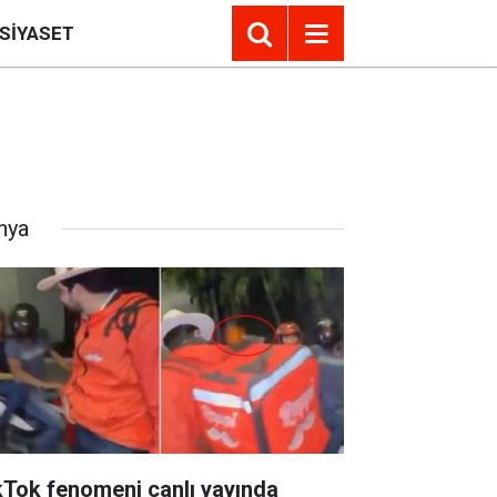
SIYASET
nya
kTok fenomeni canlı yayında