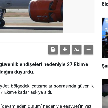
öl
, güvenlik endişeleri nedeniyle 27 Ekim'e
Şa
ldığını duyurdu.
asyJet, bölgedeki çatışmalar sonrasında güvenlik
27 Ekim'e kadar askıya aldı.
de "devam eden durum" nedeniyle easyJet'in yaz