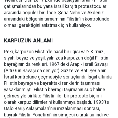
'Nehirden Denize', 7 Ekim'de başlayan İsrail - Filistin
çatışmalarından bu yana İsrail karşıtı protestocular
arasında popüler bir ifade. Şeria Nehri ve Akdeniz
arasındaki bölgenin tamamının Filistin'in kontrolünde
olması gerektiğini anlatmak için kullanılıyor.
KARPUZUN ANLAMI
Peki, karpuzun Filistin'le nasıl bir ilgisi var? Kırmızı,
siyah, beyaz ve yeşil, yalnızca karpuzun değil Filistin
bayrağının da renkleri. 1967'deki Arap - İsrail Savaşı
(Altı Gün Savaşı da deniyor) Gazze ve Batı Şeria'nın
İsrail kontrolüne geçmesiyle sonuçlandı. İşgal altında
Filistin bayrağı ve bayraktaki renklerin taşınması
yasaklanmıştı. Filistin bayrağı taşımanın suç haline
gelmesiyle birlikte Filistinliler bir protesto biçimi
olarak karpuz dilimlerini kullanmaya başladı. 1993'te
Oslo Barış Anlaşmaları'nın imzalanması sonrası,
bayrak Filistin Yönetimi'nin simgesi olarak tanındı ve