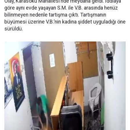
Olay, Karasoku Mahallesi’nde meydana geldi. İddiaya
göre aynı evde yaşayan S.M. ile V.B. arasında henüz
bilinmeyen nedenle tartışma çıktı. Tartışmanın
büyümesi üzerine V.B.’nin kadına şiddet uyguladığı öne
sürüldü.